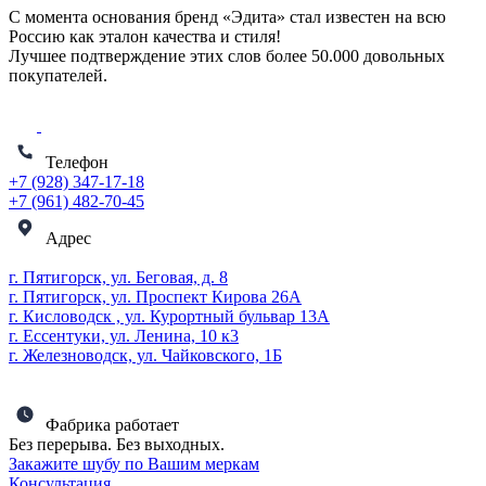
С момента основания бренд «Эдита» стал известен на всю
Россию как эталон качества и стиля!
Лучшее подтверждение этих слов более
50.000 довольных
покупателей
.
Телефон
+7 (928) 347-17-18
+7 (961) 482-70-45
Адрес
г. Пятигорск, ул. Беговая, д. 8
г. Пятигорск, ул. Проспект Кирова 26А
г. Кисловодск , ул. Курортный бульвар 13А
г. Ессентуки, ул. Ленина, 10 к3
г. Железноводск, ул. Чайковского, 1Б
Фабрика работает
Без перерыва. Без выходных.
Закажите шубу по Вашим меркам
Консультация