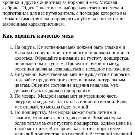
кролика и других животных за норковый мех. Меховая
фабрика “Эдита” знает все о выборе качественного меха и
подготовила для вас путеводитель, с помощью которого вы
сможете самостоятельно проверить шубку на соответствие
заявленным характеристикам.
Как оценить качество меха
На ощупь. Качественный мех должен быть гладким и
мягким на ощупь, при этом ворсинки должны немного
колоться. Обращайте внимание на густоту подшерстка,
он должен быть густым. Проведите рукой по меху,
ворсинки должны возвращаться в исходное положение.
Визуально. Качественный мех не нуждается в покраске,
отдавайте предпочтение естественным, натуральным
цветам. Оцените состояние изделия издалека, мех
должен быть гладким и однородным.
По мездре. Мездрой называют внутреннюю часть
шкурки, она должна быть эластичной и светлой. Если
мех старый, то мездра будет темной.
По подшерстку. Мех норки может быть летним и
зимним, отличается он подшерстком. Зимняя норка
более теплая за счет густого подшерстка, однако цена на
такой мех ниже. В то время, как летняя норка имеет
меньший подшерсток, но гладкий и блестящий внешний