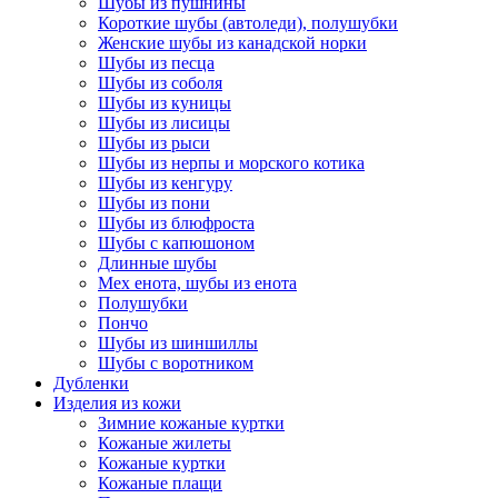
Шубы из пушнины
Короткие шубы (автоледи), полушубки
Женские шубы из канадской норки
Шубы из песца
Шубы из соболя
Шубы из куницы
Шубы из лисицы
Шубы из рыси
Шубы из нерпы и морского котика
Шубы из кенгуру
Шубы из пони
Шубы из блюфроста
Шубы с капюшоном
Длинные шубы
Мех енота, шубы из енота
Полушубки
Пончо
Шубы из шиншиллы
Шубы с воротником
Дубленки
Изделия из кожи
Зимние кожаные куртки
Кожаные жилеты
Кожаные куртки
Кожаные плащи