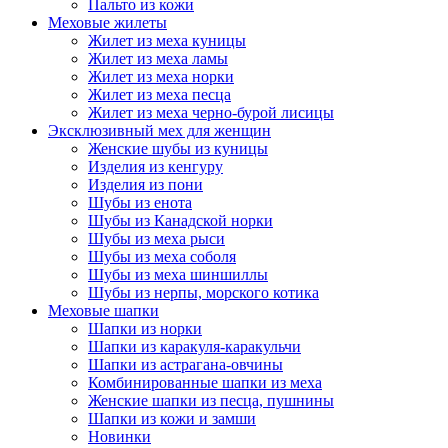
Пальто из кожи
Меховые жилеты
Жилет из меха куницы
Жилет из меха ламы
Жилет из меха норки
Жилет из меха песца
Жилет из меха черно-бурой лисицы
Эксклюзивный мех для женщин
Женские шубы из куницы
Изделия из кенгуру
Изделия из пони
Шубы из енота
Шубы из Канадской норки
Шубы из меха рыси
Шубы из меха соболя
Шубы из меха шиншиллы
Шубы из нерпы, морского котика
Меховые шапки
Шапки из норки
Шапки из каракуля-каракульчи
Шапки из астрагана-овчины
Комбинированные шапки из меха
Женские шапки из песца, пушнины
Шапки из кожи и замши
Новинки