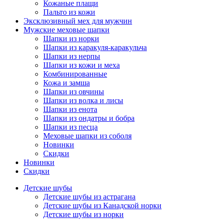
Кожаные плащи
Пальто из кожи
Эксклюзивный мех для мужчин
Мужские меховые шапки
Шапки из норки
Шапки из каракуля-каракульча
Шапки из нерпы
Шапки из кожи и меха
Комбинированные
Кожа и замша
Шапки из овчины
Шапки из волка и лисы
Шапки из енота
Шапки из ондатры и бобра
Шапки из песца
Меховые шапки из соболя
Новинки
Скидки
Новинки
Скидки
Детские шубы
Детские шубы из астрагана
Детские шубы из Канадской норки
Детские шубы из норки