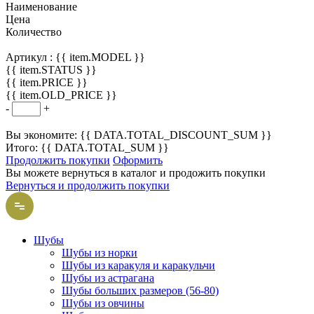
Наименование
Цена
Количество
Артикул :
{{ item.MODEL }}
{{ item.STATUS }}
{{ item.PRICE }}
{{ item.OLD_PRICE }}
-
+
Вы экономите: {{ DATA.TOTAL_DISCOUNT_SUM }}
Итого: {{ DATA.TOTAL_SUM }}
Продолжить покупки
Оформить
Вы можете вернуться в каталог и продожить покупки
Вернуться и продолжить покупки
Шубы
Шубы из норки
Шубы из каракуля и каракульчи
Шубы из астрагана
Шубы больших размеров (56-80)
Шубы из овчины