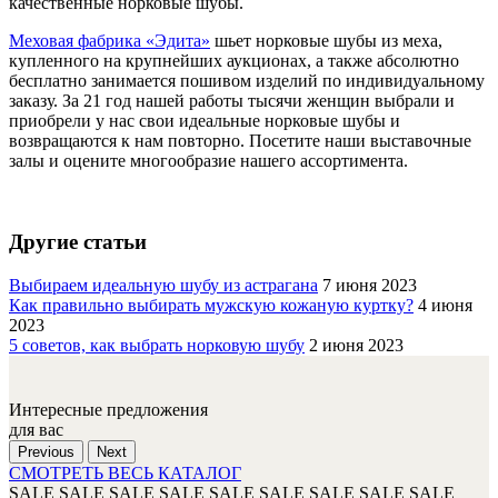
качественные норковые шубы.
Меховая фабрика «Эдита»
шьет норковые шубы из меха,
купленного на крупнейших аукционах, а также абсолютно
бесплатно занимается пошивом изделий по индивидуальному
заказу. За 21 год нашей работы тысячи женщин выбрали и
приобрели у нас свои идеальные норковые шубы и
возвращаются к нам повторно. Посетите наши выставочные
залы и оцените многообразие нашего ассортимента.
Другие статьи
Выбираем идеальную шубу из астрагана
7 июня 2023
Как правильно выбирать мужскую кожаную куртку?
4 июня
2023
5 советов, как выбрать норковую шубу
2 июня 2023
Интересные предложения
для вас
Previous
Next
СМОТРЕТЬ ВЕСЬ КАТАЛОГ
SALE
SALE
SALE
SALE
SALE
SALE
SALE
SALE
SALE