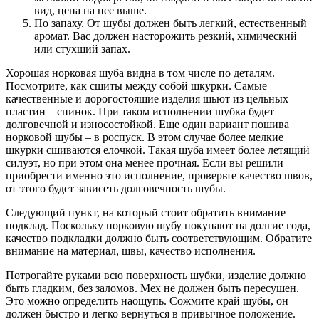
вид, цена на нее выше.
По запаху. От шубы должен быть легкий, естественный
аромат. Вас должен насторожить резкий, химический
или стухший запах.
Хорошая норковая шуба видна в том числе по деталям.
Посмотрите, как сшиты между собой шкурки. Самые
качественные и дорогостоящие изделия шьют из цельных
пластин – спинок. При таком исполнении шубка будет
долговечной и износостойкой. Еще один вариант пошива
норковой шубы – в роспуск. В этом случае более мелкие
шкурки сшиваются елочкой. Такая шуба имеет более летящий
силуэт, но при этом она менее прочная. Если вы решили
приобрести именно это исполнение, проверьте качество швов,
от этого будет зависеть долговечность шубы.
Следующий пункт, на который стоит обратить внимание –
подклад. Поскольку норковую шубу покупают на долгие года,
качество подкладки должно быть соответствующим. Обратите
внимание на материал, швы, качество исполнения.
Потрогайте руками всю поверхность шубки, изделие должно
быть гладким, без заломов. Мех не должен быть пересушен.
Это можно определить наощупь. Сожмите край шубы, он
должен быстро и легко вернуться в привычное положение.