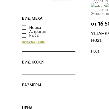
СДЕЛАНО 
СДЕЛАНО 
СДЕЛАНО 
Женские ш
ВИД МЕХА
от 16 
Норка
Астраган
УШАНКА
Рысь
Лиса
Н031
ПОКАЗАТЬ ЕЩЕ
Лиса черно-бурая
Песец
Н031
ВИД КОЖИ
В КОР
РАЗМЕРЫ
ЦЕНА