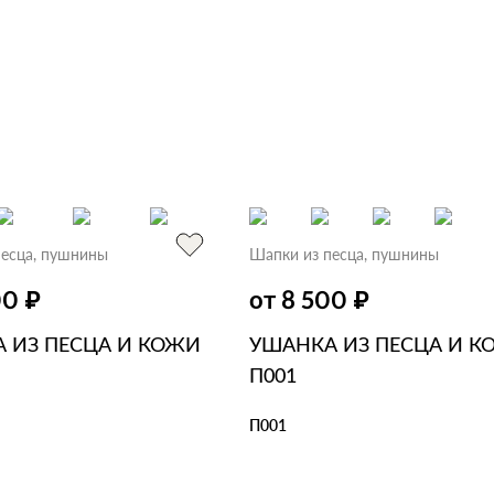
песца, пушнины
Шапки из песца, пушнины
₽
₽
00
от 8 500
 ИЗ ПЕСЦА И КОЖИ
УШАНКА ИЗ ПЕСЦА И К
П001
П001
ЗИНУ
В 1 КЛИК
В КОРЗИНУ
В 1 КЛИК