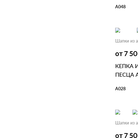
А048
В КОР
Шапки из а
от 7 5
КЕПКА 
ПЕСЦА 
А028
В КОР
Шапки из а
от 7 5