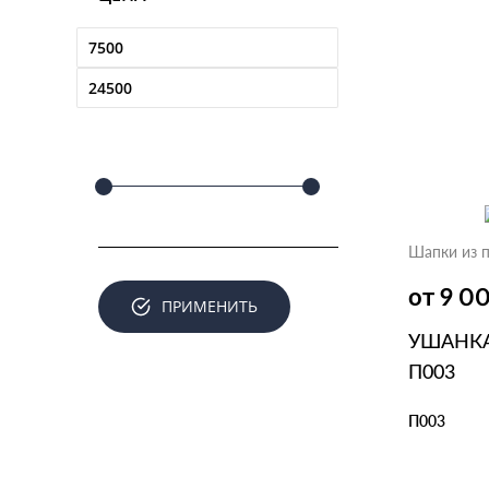
Шапки из 
от 9 0
ПРИМЕНИТЬ
УШАНКА
П003
П003
В КОР