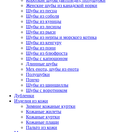
Короткие шубы (автоледи), полушубки
Женские шубы из канадской норки
Шубы из песца
Шубы из соболя
Шубы из куницы
Шубы из лисицы
Шубы из рыси
Шубы из нерпы и морского котика
Шубы из кенгуру
Шубы из пони
Шубы из блюфроста
Шубы с капюшоном
Длинные шубы
Мех енота, шубы из енота
Полушубки
Пончо
Шубы из шиншиллы
Шубы с воротником
Дубленки
Изделия из кожи
Зимние кожаные куртки
Кожаные жилеты
Кожаные куртки
Кожаные плащи
Пальто из кожи