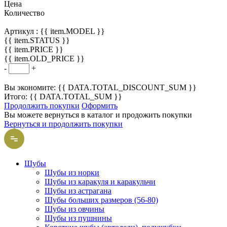
Цена
Количество
Артикул :
{{ item.MODEL }}
{{ item.STATUS }}
{{ item.PRICE }}
{{ item.OLD_PRICE }}
-
+
Вы экономите: {{ DATA.TOTAL_DISCOUNT_SUM }}
Итого: {{ DATA.TOTAL_SUM }}
Продолжить покупки
Оформить
Вы можете вернуться в каталог и продожить покупки
Вернуться и продолжить покупки
Шубы
Шубы из норки
Шубы из каракуля и каракульчи
Шубы из астрагана
Шубы больших размеров (56-80)
Шубы из овчины
Шубы из пушнины