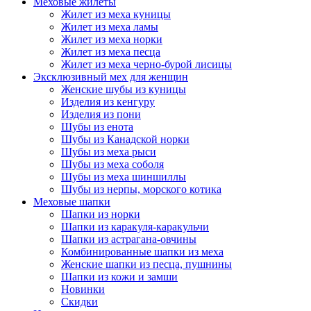
Меховые жилеты
Жилет из меха куницы
Жилет из меха ламы
Жилет из меха норки
Жилет из меха песца
Жилет из меха черно-бурой лисицы
Эксклюзивный мех для женщин
Женские шубы из куницы
Изделия из кенгуру
Изделия из пони
Шубы из енота
Шубы из Канадской норки
Шубы из меха рыси
Шубы из меха соболя
Шубы из меха шиншиллы
Шубы из нерпы, морского котика
Меховые шапки
Шапки из норки
Шапки из каракуля-каракульчи
Шапки из астрагана-овчины
Комбинированные шапки из меха
Женские шапки из песца, пушнины
Шапки из кожи и замши
Новинки
Скидки