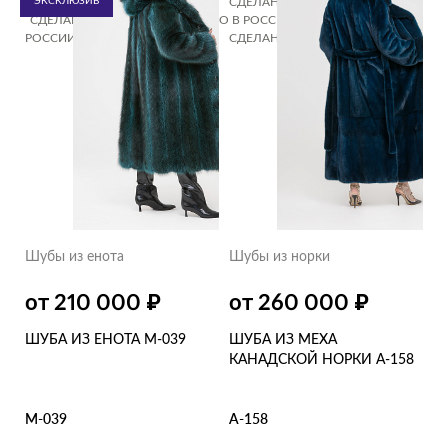
РОССИИ
ЭКСКЛЮЗИВ
СДЕЛАНО В РОССИИ
СДЕЛАНО В РОССИИ
СДЕЛАНО В РОССИИ
СДЕЛАНО В РОССИИ
СДЕЛАНО В
РОССИИ
СДЕЛАНО В РОССИИ
СДЕЛАНО В РОССИИ
Шубы из енота
Шубы из норки
₽
₽
от 210 000
от 260 000
ШУБА ИЗ ЕНОТА М-039
ШУБА ИЗ МЕХА
КАНАДСКОЙ НОРКИ А-158
М-039
А-158