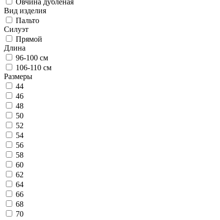
Овчина дубленая
Вид изделия
Пальто
Силуэт
Прямой
Длина
96-100 см
106-110 см
Размеры
44
46
48
50
52
54
56
58
60
62
64
66
68
70