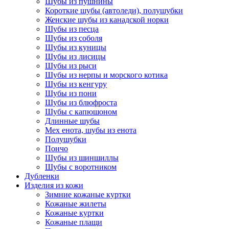
Шубы из пушнины
Короткие шубы (автоледи), полушубки
Женские шубы из канадской норки
Шубы из песца
Шубы из соболя
Шубы из куницы
Шубы из лисицы
Шубы из рыси
Шубы из нерпы и морского котика
Шубы из кенгуру
Шубы из пони
Шубы из блюфроста
Шубы с капюшоном
Длинные шубы
Мех енота, шубы из енота
Полушубки
Пончо
Шубы из шиншиллы
Шубы с воротником
Дубленки
Изделия из кожи
Зимние кожаные куртки
Кожаные жилеты
Кожаные куртки
Кожаные плащи