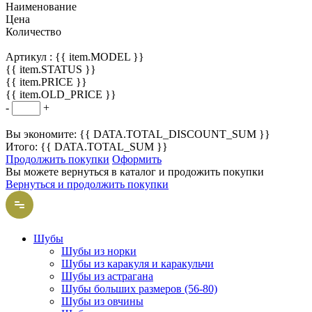
Наименование
Цена
Количество
Артикул :
{{ item.MODEL }}
{{ item.STATUS }}
{{ item.PRICE }}
{{ item.OLD_PRICE }}
-
+
Вы экономите: {{ DATA.TOTAL_DISCOUNT_SUM }}
Итого: {{ DATA.TOTAL_SUM }}
Продолжить покупки
Оформить
Вы можете вернуться в каталог и продожить покупки
Вернуться и продолжить покупки
Шубы
Шубы из норки
Шубы из каракуля и каракульчи
Шубы из астрагана
Шубы больших размеров (56-80)
Шубы из овчины