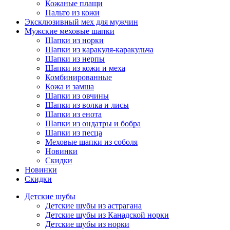
Кожаные плащи
Пальто из кожи
Эксклюзивный мех для мужчин
Мужские меховые шапки
Шапки из норки
Шапки из каракуля-каракульча
Шапки из нерпы
Шапки из кожи и меха
Комбинированные
Кожа и замша
Шапки из овчины
Шапки из волка и лисы
Шапки из енота
Шапки из ондатры и бобра
Шапки из песца
Меховые шапки из соболя
Новинки
Скидки
Новинки
Скидки
Детские шубы
Детские шубы из астрагана
Детские шубы из Канадской норки
Детские шубы из норки