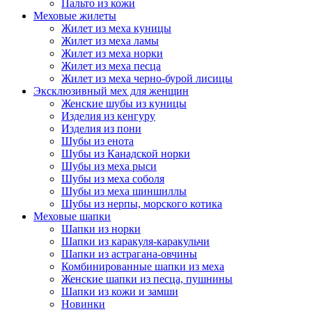
Пальто из кожи
Меховые жилеты
Жилет из меха куницы
Жилет из меха ламы
Жилет из меха норки
Жилет из меха песца
Жилет из меха черно-бурой лисицы
Эксклюзивный мех для женщин
Женские шубы из куницы
Изделия из кенгуру
Изделия из пони
Шубы из енота
Шубы из Канадской норки
Шубы из меха рыси
Шубы из меха соболя
Шубы из меха шиншиллы
Шубы из нерпы, морского котика
Меховые шапки
Шапки из норки
Шапки из каракуля-каракульчи
Шапки из астрагана-овчины
Комбинированные шапки из меха
Женские шапки из песца, пушнины
Шапки из кожи и замши
Новинки