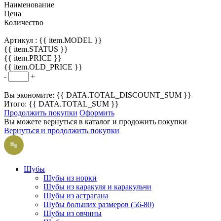
Наименование
Цена
Количество
Артикул :
{{ item.MODEL }}
{{ item.STATUS }}
{{ item.PRICE }}
{{ item.OLD_PRICE }}
-
+
Вы экономите: {{ DATA.TOTAL_DISCOUNT_SUM }}
Итого: {{ DATA.TOTAL_SUM }}
Продолжить покупки
Оформить
Вы можете вернуться в каталог и продожить покупки
Вернуться и продолжить покупки
Шубы
Шубы из норки
Шубы из каракуля и каракульчи
Шубы из астрагана
Шубы больших размеров (56-80)
Шубы из овчины