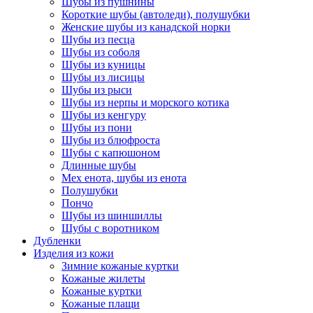
Шубы из пушнины
Короткие шубы (автоледи), полушубки
Женские шубы из канадской норки
Шубы из песца
Шубы из соболя
Шубы из куницы
Шубы из лисицы
Шубы из рыси
Шубы из нерпы и морского котика
Шубы из кенгуру
Шубы из пони
Шубы из блюфроста
Шубы с капюшоном
Длинные шубы
Мех енота, шубы из енота
Полушубки
Пончо
Шубы из шиншиллы
Шубы с воротником
Дубленки
Изделия из кожи
Зимние кожаные куртки
Кожаные жилеты
Кожаные куртки
Кожаные плащи