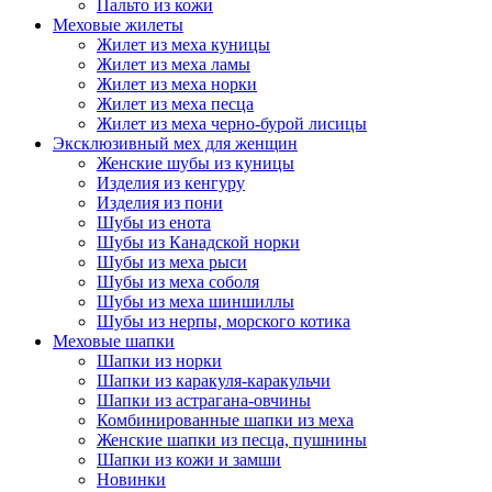
Пальто из кожи
Меховые жилеты
Жилет из меха куницы
Жилет из меха ламы
Жилет из меха норки
Жилет из меха песца
Жилет из меха черно-бурой лисицы
Эксклюзивный мех для женщин
Женские шубы из куницы
Изделия из кенгуру
Изделия из пони
Шубы из енота
Шубы из Канадской норки
Шубы из меха рыси
Шубы из меха соболя
Шубы из меха шиншиллы
Шубы из нерпы, морского котика
Меховые шапки
Шапки из норки
Шапки из каракуля-каракульчи
Шапки из астрагана-овчины
Комбинированные шапки из меха
Женские шапки из песца, пушнины
Шапки из кожи и замши
Новинки