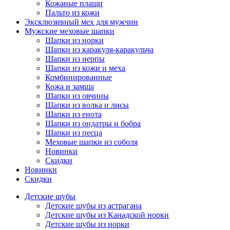
Кожаные плащи
Пальто из кожи
Эксклюзивный мех для мужчин
Мужские меховые шапки
Шапки из норки
Шапки из каракуля-каракульча
Шапки из нерпы
Шапки из кожи и меха
Комбинированные
Кожа и замша
Шапки из овчины
Шапки из волка и лисы
Шапки из енота
Шапки из ондатры и бобра
Шапки из песца
Меховые шапки из соболя
Новинки
Скидки
Новинки
Скидки
Детские шубы
Детские шубы из астрагана
Детские шубы из Канадской норки
Детские шубы из норки