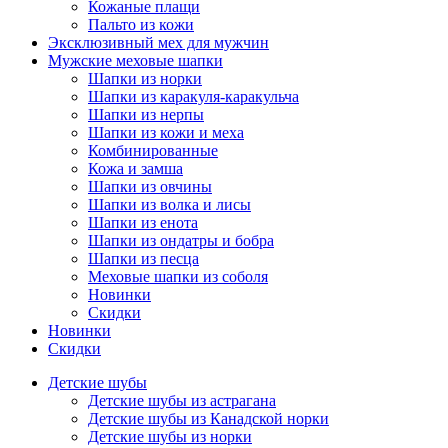
Кожаные плащи
Пальто из кожи
Эксклюзивный мех для мужчин
Мужские меховые шапки
Шапки из норки
Шапки из каракуля-каракульча
Шапки из нерпы
Шапки из кожи и меха
Комбинированные
Кожа и замша
Шапки из овчины
Шапки из волка и лисы
Шапки из енота
Шапки из ондатры и бобра
Шапки из песца
Меховые шапки из соболя
Новинки
Скидки
Новинки
Скидки
Детские шубы
Детские шубы из астрагана
Детские шубы из Канадской норки
Детские шубы из норки