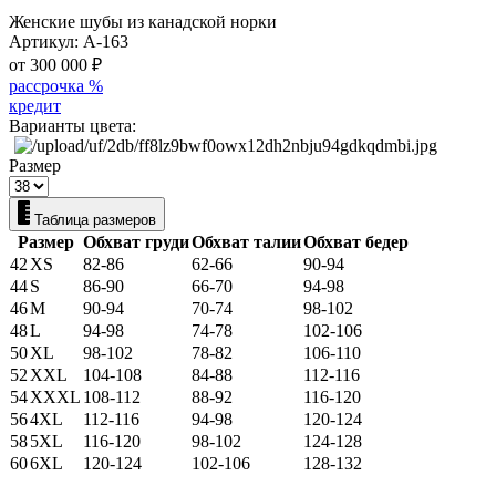
Женские шубы из канадской норки
Артикул:
А-163
от 300 000
₽
рассрочка %
кредит
Варианты цвета:
Размер
Таблица размеров
Размер
Обхват груди
Обхват талии
Обхват бедер
42
XS
82-86
62-66
90-94
44
S
86-90
66-70
94-98
46
M
90-94
70-74
98-102
48
L
94-98
74-78
102-106
50
XL
98-102
78-82
106-110
52
XXL
104-108
84-88
112-116
54
XXXL
108-112
88-92
116-120
56
4XL
112-116
94-98
120-124
58
5XL
116-120
98-102
124-128
60
6XL
120-124
102-106
128-132