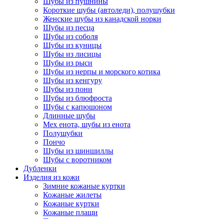
Шубы из пушнины
Короткие шубы (автоледи), полушубки
Женские шубы из канадской норки
Шубы из песца
Шубы из соболя
Шубы из куницы
Шубы из лисицы
Шубы из рыси
Шубы из нерпы и морского котика
Шубы из кенгуру
Шубы из пони
Шубы из блюфроста
Шубы с капюшоном
Длинные шубы
Мех енота, шубы из енота
Полушубки
Пончо
Шубы из шиншиллы
Шубы с воротником
Дубленки
Изделия из кожи
Зимние кожаные куртки
Кожаные жилеты
Кожаные куртки
Кожаные плащи