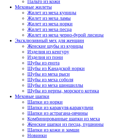
Пальто из кожи
Меховые жилеты
Жилет из меха куницы
Жилет из меха ламы
Жилет из меха норки
Жилет из меха песца
Жилет из меха черно-бурой лисицы
Эксклюзивный мех для женщин
Женские шубы из куницы
Изделия из кенгуру
Изделия из пони
Шубы из енота
Шубы из Канадской норки
Шубы из меха рыси
Шубы из меха соболя
Шубы из меха шиншиллы
Шубы из нерпы, морского котика
Меховые шапки
Шапки из норки
Шапки из каракуля-каракульчи
Шапки из астрагана-овчины
Комбинированные шапки из меха
Женские шапки из песца, пушнины
Шапки из кожи и замши
Новинки