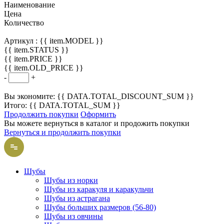
Наименование
Цена
Количество
Артикул :
{{ item.MODEL }}
{{ item.STATUS }}
{{ item.PRICE }}
{{ item.OLD_PRICE }}
-
+
Вы экономите: {{ DATA.TOTAL_DISCOUNT_SUM }}
Итого: {{ DATA.TOTAL_SUM }}
Продолжить покупки
Оформить
Вы можете вернуться в каталог и продожить покупки
Вернуться и продолжить покупки
Шубы
Шубы из норки
Шубы из каракуля и каракульчи
Шубы из астрагана
Шубы больших размеров (56-80)
Шубы из овчины