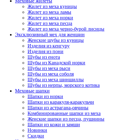
Меховые жилеты
Жилет из меха куницы
Жилет из меха ламы
Жилет из меха норки
Жилет из меха песца
Жилет из меха черно-бурой лисицы
Эксклюзивный мех для женщин
Женские шубы из куницы
Изделия из кенгуру
Изделия из пони
Шубы из енота
Шубы из Канадской норки
Шубы из меха рыси
Шубы из меха соболя
Шубы из меха шиншиллы
Шубы из нерпы, морского котика
Меховые шапки
Шапки из норки
Шапки из каракуля-каракульчи
Шапки из астрагана-овчины
Комбинированные шапки из меха
Женские шапки из песца, пушнины
Шапки из кожи и замши
Новинки
Скидки