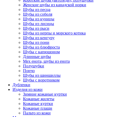
Короткие шубы (автоледи), полушубки
Женские шубы из канадской норки
Шубы из песца
Шубы из соболя
Шубы из куницы
Шубы из лисицы
Шубы из рыси
Шубы из нерпы и морского котика
Шубы из кенгуру
Шубы из пони
Шубы из блюфроста
Шубы с капюшоном
Длинные шубы
Мех енота, шубы из енота
Полушубки
Пончо
Шубы из шиншиллы
Шубы с воротником
Дубленки
Изделия из кожи
Зимние кожаные куртки
Кожаные жилеты
Кожаные куртки
Кожаные плащи
Пальто из кожи