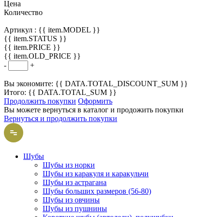
Цена
Количество
Артикул :
{{ item.MODEL }}
{{ item.STATUS }}
{{ item.PRICE }}
{{ item.OLD_PRICE }}
-
+
Вы экономите: {{ DATA.TOTAL_DISCOUNT_SUM }}
Итого: {{ DATA.TOTAL_SUM }}
Продолжить покупки
Оформить
Вы можете вернуться в каталог и продожить покупки
Вернуться и продолжить покупки
Шубы
Шубы из норки
Шубы из каракуля и каракульчи
Шубы из астрагана
Шубы больших размеров (56-80)
Шубы из овчины
Шубы из пушнины