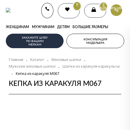
0
{{
ELEMENTS.LENGTH
}}
ЖЕНЩИНАМ
МУЖЧИНАМ
ДЕТЯМ
БОЛЬШИЕ РАЗМЕРЫ
ЗАКАЖИТЕ ШУБУ
КОНСУЛЬТАЦИЯ
ПО ВАШИМ
МОДЕЛЬЕРА
МЕРКАМ
Главная
Каталог
Меховые шапки
.
.
.
Мужские меховые шапки
Шапки из каракуля-каракульча
.
.
Кепка из каракуля M067
КЕПКА ИЗ КАРАКУЛЯ M067