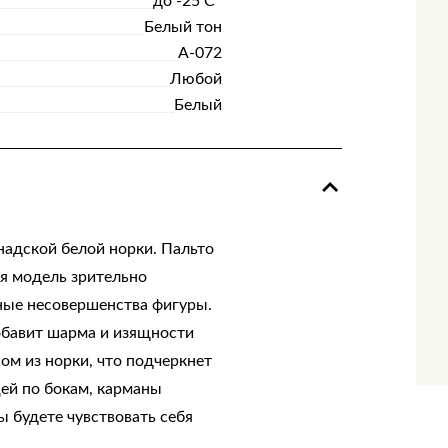
до -25 С°
Белый тон
А-072
Любой
Белый
надской белой норки. Пальто
ая модель зрительно
ные несовершенства фигуры.
обавит шарма и изящности
ом из норки, что подчеркнет
ей по бокам, карманы
ы будете чувствовать себя