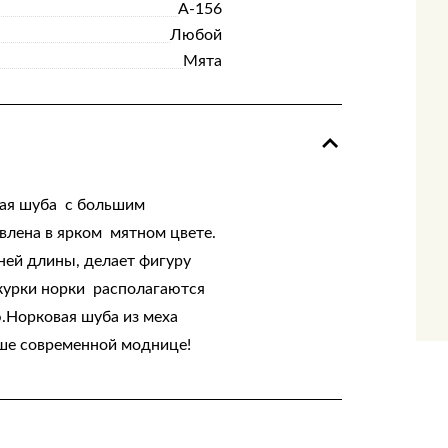
А-156
Любой
Мята
ая шуба с большим
влена в ярком мятном цвете.
ней длины, делает фигуру
курки норки располагаются
ю.Норковая шуба из меха
уше современной моднице!