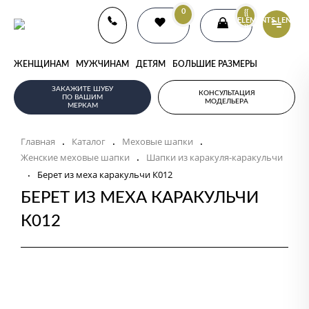
0
{{
ELEMENTS.LENGTH
}}
ЖЕНЩИНАМ
МУЖЧИНАМ
ДЕТЯМ
БОЛЬШИЕ РАЗМЕРЫ
ЗАКАЖИТЕ ШУБУ
КОНСУЛЬТАЦИЯ
ПО ВАШИМ
МОДЕЛЬЕРА
МЕРКАМ
Главная
Каталог
Меховые шапки
.
.
.
Женские меховые шапки
Шапки из каракуля-каракульчи
.
.
Берет из меха каракульчи К012
БЕРЕТ ИЗ МЕХА КАРАКУЛЬЧИ
К012