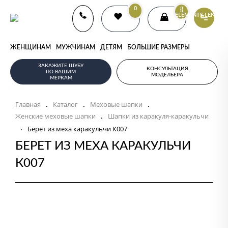
0
{{
ELEMENTS.LENGTH
}}
ЖЕНЩИНАМ
МУЖЧИНАМ
ДЕТЯМ
БОЛЬШИЕ РАЗМЕРЫ
ЗАКАЖИТЕ ШУБУ
КОНСУЛЬТАЦИЯ
ПО ВАШИМ
МОДЕЛЬЕРА
МЕРКАМ
Главная
Каталог
Меховые шапки
.
.
.
Женские меховые шапки
Шапки из каракуля-каракульчи
.
.
Берет из меха каракульчи К007
БЕРЕТ ИЗ МЕХА КАРАКУЛЬЧИ
К007