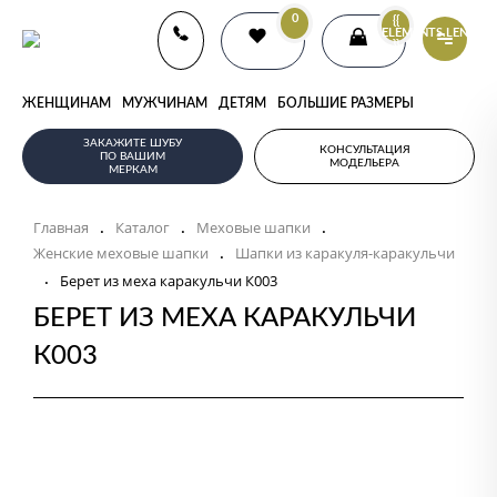
0
{{
ELEMENTS.LENGTH
}}
ЖЕНЩИНАМ
МУЖЧИНАМ
ДЕТЯМ
БОЛЬШИЕ РАЗМЕРЫ
ЗАКАЖИТЕ ШУБУ
КОНСУЛЬТАЦИЯ
ПО ВАШИМ
МОДЕЛЬЕРА
МЕРКАМ
Главная
Каталог
Меховые шапки
.
.
.
Женские меховые шапки
Шапки из каракуля-каракульчи
.
.
Берет из меха каракульчи К003
БЕРЕТ ИЗ МЕХА КАРАКУЛЬЧИ
К003